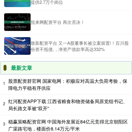
提供2.7万个岗位
悦来网配资平台 再次否决！
致富配资平台 又一A股董事长被立案留置!！百川股
份资不抵债,，净资产借款率高达332%
最新文章
股票配资群官网 国家电网：积极应对高温大负荷考验，保
1
障电力平稳有序供应
红河配资APP下载 江西省粮食和物资储备局原党组书记、
2
局长路文革被“双开”
稳赢策略配资官网 中国海外发展近84亿元竞得北京朝阳区
3
广渠路宅地，楼面价8.14万元/平米