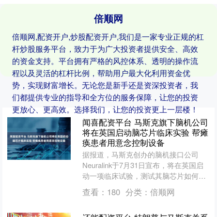
倍顺网
倍顺网,配资开户,炒股配资开户,我们是一家专业正规的杠
杆炒股服务平台，致力于为广大投资者提供安全、高效
的资金支持。平台拥有严格的风控体系、透明的操作流
程以及灵活的杠杆比例，帮助用户最大化利用资金优
势，实现财富增长。无论您是新手还是资深投资者，我
们都提供专业的指导和全方位的服务保障，让您的投资
更放心、更高效。选择我们，让您的投资更上一层楼！
闻喜配资平台 马斯克旗下脑机公司
将在英国启动脑芯片临床实验 帮瘫
痪患者用意念控制设备
据报道，马斯克创办的脑机接口公司
Neuralink于7月31日宣布，将在英国启
动一项临床试验，测试其脑芯片如何帮
助严重瘫痪患者通过意念控制数字和物
查看：
180
分类：
倍顺网
理设备。....