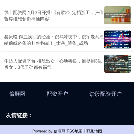
线上配资网 1月2日开播!《有歌2》定档浙卫，张信
哲谭维维领衔神仙阵容
鑫策略 鲜血换回的经验：俄乌冲突中，俄军老兵总
结前线必备的11件物品！_士兵_装备_战场
牛达人配资平台 相貌出众，心地善良，谁娶到3生
肖女，3代子孙都有福气
倍顺网
配资开户
炒股配资开户
友情链接：
Powered by
倍顺网
RSS地图
HTML地图