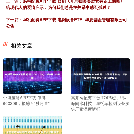
上一篇：
屿科配资APP下载 短剧《开局抽奖奖励女神走上巅峰》
给现代人的爱情启示：为何我们总是在关系中感到孤独？
下一篇：
华利配资APP下载 电网设备ETF: 华夏基金管理有限公司
公告
相关文章
中博策略APP下载 停牌！
高开网配资平台 TOP级别！珠
600208，拟鲸吞“独角兽”
海同米科技：摩托车检测设备源
头厂家深度解析