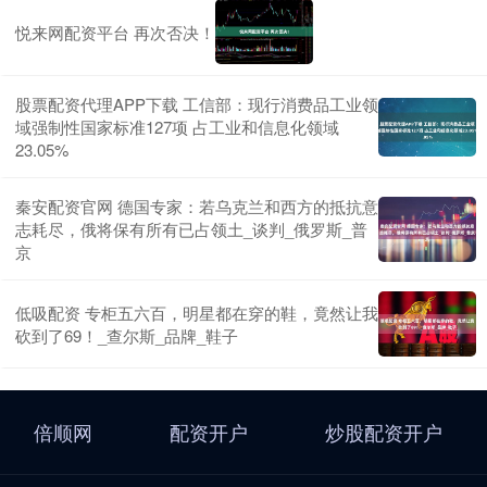
悦来网配资平台 再次否决！
股票配资代理APP下载 工信部：现行消费品工业领
域强制性国家标准127项 占工业和信息化领域
23.05%
秦安配资官网 德国专家：若乌克兰和西方的抵抗意
志耗尽，俄将保有所有已占领土_谈判_俄罗斯_普
京
低吸配资 专柜五六百，明星都在穿的鞋，竟然让我
砍到了69！_查尔斯_品牌_鞋子
倍顺网
配资开户
炒股配资开户