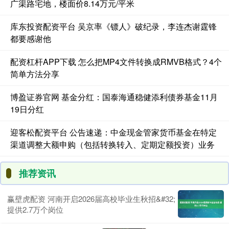
广渠路宅地，楼面价8.14万元/平米
库东投资配资平台 吴京率《镖人》破纪录，李连杰谢霆锋
都要感谢他
配资杠杆APP下载 怎么把MP4文件转换成RMVB格式？4个
简单方法分享
博盈证券官网 基金分红：国泰海通稳健添利债券基金11月
19日分红
迎客松配资平台 公告速递：中金现金管家货币基金在特定
渠道调整大额申购（包括转换转入、定期定额投资）业务
推荐资讯
赢壁虎配资 河南开启2026届高校毕业生秋招&#32;
提供2.7万个岗位