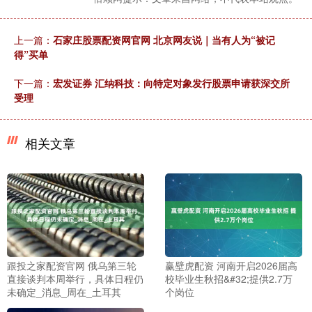
上一篇：
石家庄股票配资网官网 北京网友说｜当有人为“被记
得”买单
下一篇：
宏发证券 汇纳科技：向特定对象发行股票申请获深交所
受理
相关文章
跟投之家配资官网 俄乌第三轮
赢壁虎配资 河南开启2026届高
直接谈判本周举行，具体日程仍
校毕业生秋招&#32;提供2.7万
未确定_消息_周在_土耳其
个岗位