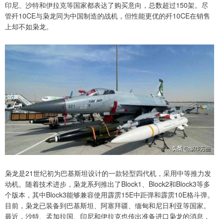
印尼、沙特和伊拉克等国家都表达了购买意向，总数超过150架。尽
管歼10CE与枭龙同为中国制造的战机，但性能更优的歼10CE在销售
上却不如枭龙。
枭龙是21世纪初为巴基斯坦设计的一款轻型四代机，采用中等推力发
动机。随着技术进步，枭龙系列推出了Block1、Block2和Block3等多
个版本，其中Block3能够兼容使用霹雳15E中距弹和霹雳10E格斗弹。
目前，枭龙已装备到巴基斯坦、阿塞拜疆、缅甸和尼日利亚等国家。
最近，沙特、孟加拉国、印尼和伊拉克也传出准备进口枭龙的消息，