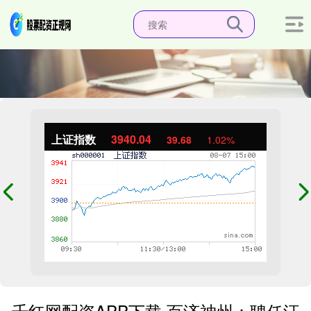
上证指数
3940.04
39.68
1.02%