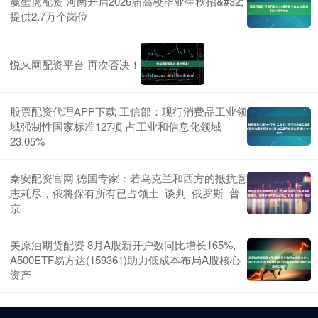
赢壁虎配资 河南开启2026届高校毕业生秋招&#32;
提供2.7万个岗位
悦来网配资平台 再次否决！
股票配资代理APP下载 工信部：现行消费品工业领
域强制性国家标准127项 占工业和信息化领域
23.05%
秦安配资官网 德国专家：若乌克兰和西方的抵抗意
志耗尽，俄将保有所有已占领土_谈判_俄罗斯_普
京
美原油期货配资 8月A股新开户数同比增长165%,
A500ETF易方达(159361)助力低成本布局A股核心
资产